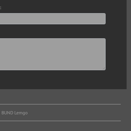
:
•
BUND Lemgo