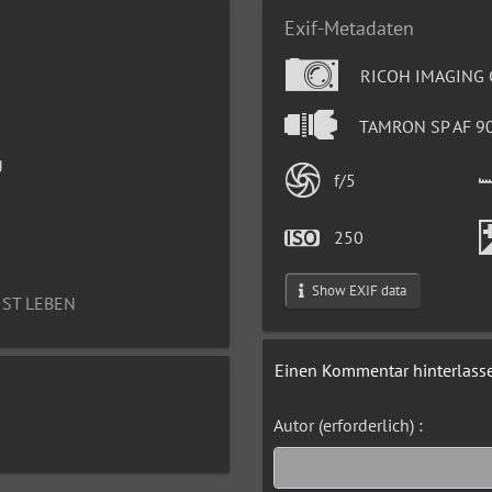
Exif-Metadaten
RICOH IMAGING 
TAMRON SP AF 9
g
f/5
250
Show EXIF data
IST LEBEN
Einen Kommentar hinterlass
Autor (erforderlich) :