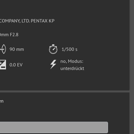
COMPANY, LTD. PENTAX KP
0mm F2.8
90 mm
1/500 s
no, Modus:
0.0 EV
unterdrückt
en