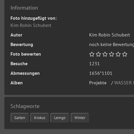
Information
Foto hinzugefügt von:
Kim Robin Schubert
Autor
Kim Robin Schubert
Bewertung
noch keine Bewertun
Foto bewerten
Besuche
1231
Abmessungen
1656*1101
Alben
Projekte
/
WASSER 
Schlagworte
Garten
Krokus
Lemgo
Winter