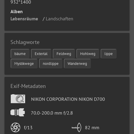
932*1400
Alben
Lebensräume
/
Landschaften
Schlagworte
bäume
Extertal
Feldweg
Hohlweg
lippe
Mystikwege
nordlippe
Wanderweg
Exif-Metadaten
NIKON CORPORATION NIKON D700
70.0-200.0 mm f/2.8
f/13
82 mm