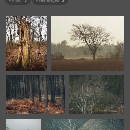
+ Moor
5
+ Nienhagen
5