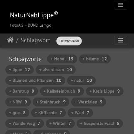
©
NaturNahLippe
FotoAG
– BUND Lemgo
Schlagwort
Deutschland
Schlagworte
+ Nebel
15
+ bäume
12
+ lippe
12
+ alverdissen
10
+ Blumen und Pflanzen
10
+ natur
10
+ Barntrup
9
+ Kalksteinbruch
9
+ Kreis Lippe
9
+ NRW
9
+ Steinbruch
9
+ Westfalen
9
+ gras
8
+ Kliffkante
7
+ Wald
7
+ Wanderweg
7
+ Winter
7
+ Gespensterwald
5