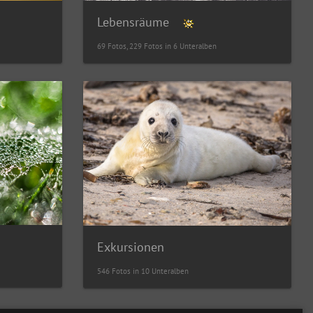
Lebensräume
69 Fotos, 229 Fotos in 6 Unteralben
Exkursionen
546 Fotos in 10 Unteralben