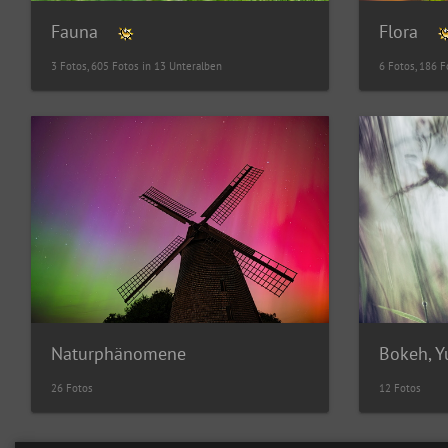
Fauna
Flora
3 Fotos, 605 Fotos in 13 Unteralben
6 Fotos, 186 F
Naturphänomene
Bokeh, 
26 Fotos
12 Fotos