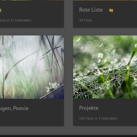
Rote Liste
otos in 12 Unteralben
49 Fotos
Projekte
Yugen, Poesie
150 Fotos in 3 Unteralben