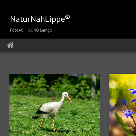
©
NaturNahLippe
FotoAG
– BUND Lemgo